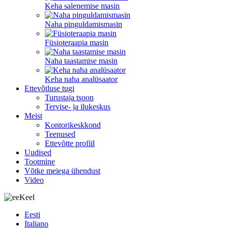
Keha salenemise masin
Naha pinguldamismasin
Füsioteraapia masin
Naha taastamise masin
Keha naha analüsaator
Ettevõtluse tugi
Turustaja tsoon
Tervise- ja ilukeskus
Meist
Kontorikeskkond
Teenused
Ettevõtte profiil
Uudised
Tootmine
Võtke meiega ühendust
Video
Keel
Eesti
Italiano