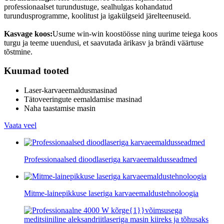
professionaalset turundustuge, sealhulgas kohandatud
turundusprogramme, koolitust ja igakülgseid järelteenuseid.
Kasvage koos:
Usume win-win koostöösse ning uurime teiega koos
turgu ja teeme uuendusi, et saavutada ärikasv ja brändi väärtuse
tõstmine.
Kuumad tooted
Laser-karvaeemaldusmasinad
Tätoveeringute eemaldamise masinad
Naha taastamise masin
Vaata veel
Professionaalsed dioodlaseriga karvaeemaldusseadmed
Mitme-lainepikkuse laseriga karvaeemaldustehnoloogia