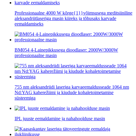
Professionaalne 4000 W kõrge{1}}võimsusega meditsiiniline
aleksandriitlaseriga masin kiireks ja tõhusaks karvade
eemaldamiseks
BM054 4-Lainepikkusega dioodlaser: 2000W/3000W
professionaalne masin
755 nm aleksandriidi laseriga karvaeemaldusseade 1064 nm
Nd:YAG kaherežiimi ja kiudude kohaletoimetamise
süsteemiga
IPL juuste eemaldamine ja nahahoolduse masin