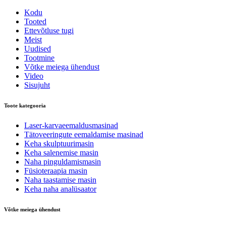
Kodu
Tooted
Ettevõtluse tugi
Meist
Uudised
Tootmine
Võtke meiega ühendust
Video
Sisujuht
Toote kategooria
Laser-karvaeemaldusmasinad
Tätoveeringute eemaldamise masinad
Keha skulptuurimasin
Keha salenemise masin
Naha pinguldamismasin
Füsioteraapia masin
Naha taastamise masin
Keha naha analüsaator
Võtke meiega ühendust