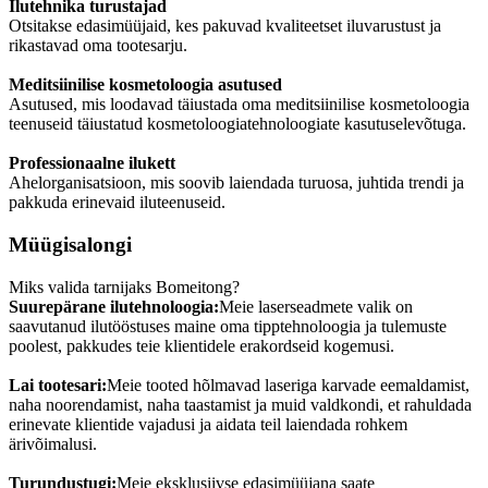
Ilutehnika turustajad
Otsitakse edasimüüjaid, kes pakuvad kvaliteetset iluvarustust ja
rikastavad oma tootesarju.
Meditsiinilise kosmetoloogia asutused
Asutused, mis loodavad täiustada oma meditsiinilise kosmetoloogia
teenuseid täiustatud kosmetoloogiatehnoloogiate kasutuselevõtuga.
Professionaalne ilukett
Ahelorganisatsioon, mis soovib laiendada turuosa, juhtida trendi ja
pakkuda erinevaid iluteenuseid.
Müügisalongi
Miks valida tarnijaks Bomeitong?
Suurepärane ilutehnoloogia:
Meie laserseadmete valik on
saavutanud ilutööstuses maine oma tipptehnoloogia ja tulemuste
poolest, pakkudes teie klientidele erakordseid kogemusi.
Lai tootesari:
Meie tooted hõlmavad laseriga karvade eemaldamist,
naha noorendamist, naha taastamist ja muid valdkondi, et rahuldada
erinevate klientide vajadusi ja aidata teil laiendada rohkem
ärivõimalusi.
Turundustugi:
Meie eksklusiivse edasimüüjana saate