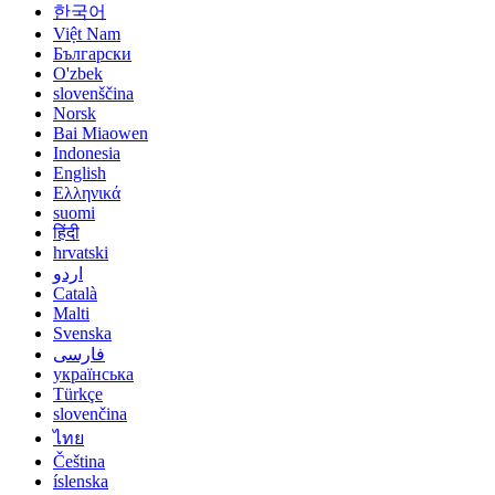
한국어
Việt Nam
Български
O'zbek
slovenščina
Norsk
Bai Miaowen
Indonesia
English
Ελληνικά
suomi
हिंदी
hrvatski
اردو
Català
Malti
Svenska
فارسی
українська
Türkçe
slovenčina
ไทย
Čeština
íslenska