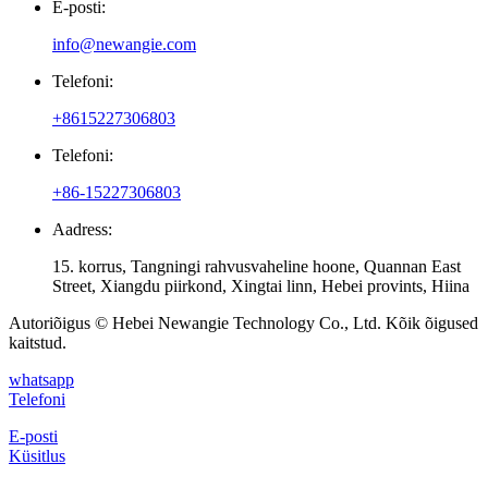
E-posti:
info@newangie.com
Telefoni:
+8615227306803
Telefoni:
+86-15227306803
Aadress:
15. korrus, Tangningi rahvusvaheline hoone, Quannan East
Street, Xiangdu piirkond, Xingtai linn, Hebei provints, Hiina
Autoriõigus © Hebei Newangie Technology Co., Ltd. Kõik õigused
kaitstud.
whatsapp
Telefoni
E-posti
Küsitlus