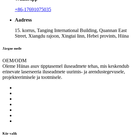
+86-17691075035
Aadress
15. korrus, Tanging International Building, Quannan East
Street, Xiangdu rajoon, Xingtai linn, Hebei provints, Hiina
Järgne meile
OEM/ODM
Oleme Hiinas asuv tipptasemel iluseadmete tehas, mis keskendub
erinevate laserseeria iluseadmete uurimis- ja arendustegevusele,
projekteerimisele ja tootmisele.
Kiir valik