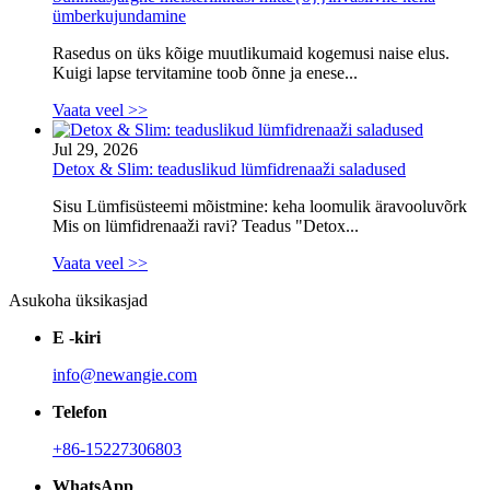
ümberkujundamine
Rasedus on üks kõige muutlikumaid kogemusi naise elus.
Kuigi lapse tervitamine toob õnne ja enese...
Vaata veel >>
Jul 29, 2026
Detox & Slim: teaduslikud lümfidrenaaži saladused
Sisu Lümfisüsteemi mõistmine: keha loomulik äravooluvõrk
Mis on lümfidrenaaži ravi? Teadus "Detox...
Vaata veel >>
Asukoha üksikasjad
E -kiri
info@newangie.com
Telefon
+86-15227306803
WhatsApp