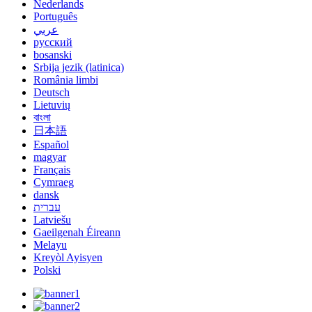
Nederlands
Português
عربي
русский
bosanski
Srbija jezik (latinica)
România limbi
Deutsch
Lietuvių
বাংলা
日本語
Español
magyar
Français
Cymraeg
dansk
עברית
Latviešu
Gaeilgenah Éireann
Melayu
Kreyòl Ayisyen
Polski