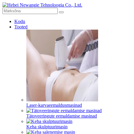
Kodu
Tooted
Laser-karvaeemaldusmasinad
Tätoveeringute eemaldamise masinad
Keha skulptuurimasin