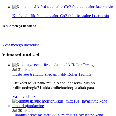
Kaubanduslik fraktsionaalne Co2 fraktsionaalne lasermasin
Tehke meiega koostööd
Avastage partnerlusvõimalusi: saage meie ülemaailmseks partneriks!
Võta meiega ühendust
Viimased uudised
Jul 31, 2026
Kustutage tselluliit: siledam nahk Roller Techiga
Sisukord Miks nahk muutub ebaühtlaseks? Mis on
rulltehnoloogia? Kuidas rulltehnoloogia aitab para...
Vaata veel >>
Jul 30, 2026
Sünnitusjärgne meisterlikkus: mitte{0}}invasiivne keha