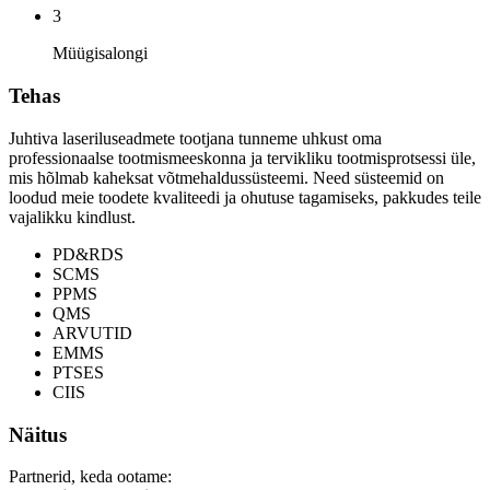
3
Müügisalongi
Tehas
Juhtiva laseriluseadmete tootjana tunneme uhkust oma
professionaalse tootmismeeskonna ja tervikliku tootmisprotsessi üle,
mis hõlmab kaheksat võtmehaldussüsteemi. Need süsteemid on
loodud meie toodete kvaliteedi ja ohutuse tagamiseks, pakkudes teile
vajalikku kindlust.
PD&RDS
SCMS
PPMS
QMS
ARVUTID
EMMS
PTSES
CIIS
Näitus
Partnerid, keda ootame: