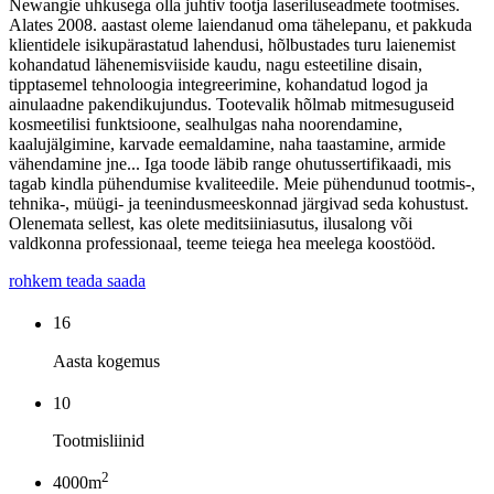
Newangie uhkusega olla juhtiv tootja laseriluseadmete tootmises.
Alates 2008. aastast oleme laiendanud oma tähelepanu, et pakkuda
klientidele isikupärastatud lahendusi, hõlbustades turu laienemist
kohandatud lähenemisviiside kaudu, nagu esteetiline disain,
tipptasemel tehnoloogia integreerimine, kohandatud logod ja
ainulaadne pakendikujundus. Tootevalik hõlmab mitmesuguseid
kosmeetilisi funktsioone, sealhulgas naha noorendamine,
kaalujälgimine, karvade eemaldamine, naha taastamine, armide
vähendamine jne... Iga toode läbib range ohutussertifikaadi, mis
tagab kindla pühendumise kvaliteedile. Meie pühendunud tootmis-,
tehnika-, müügi- ja teenindusmeeskonnad järgivad seda kohustust.
Olenemata sellest, kas olete meditsiiniasutus, ilusalong või
valdkonna professionaal, teeme teiega hea meelega koostööd.
rohkem teada saada
16
Aasta kogemus
10
Tootmisliinid
2
4000m